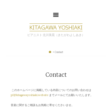
コ
ン
テ
ン
ツ
KITAGAWA YOSHIAKI
へ
ス
ピアニスト 北川美晃（きたがわよしあき）
キ
ッ
プ
ホ
Contact
ー
ム
Contact
このホームページに掲載している内容についてのお問い合わせは
pf@kitagawayoshiaki.website
までメールにてお願いいたします。
音楽に関するご相談もお気軽に寄せくださいませ。