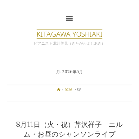
コ
ン
テ
ン
ツ
KITAGAWA YOSHIAKI
へ
ス
ピアニスト 北川美晃（きたがわよしあき）
キ
ッ
プ
月:
2026年5月
ホ
2026
5月
ー
ム
8月11日（火・祝）芹沢祥子 エル
ム・お昼のシャンソンライブ