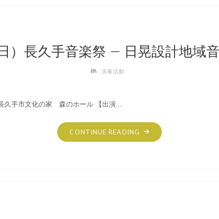
（日）
下
垣
真
（日）長久手音楽祭 – 日晃設計地域
希
ソ
演奏活動
プ
ラ
】長久手市文化の家 森のホール 【出演 …
ノ
リ
サ
"9
CONTINUE READING
イ
月
タ
20
ル
日
2026"
（日）
長
久
手