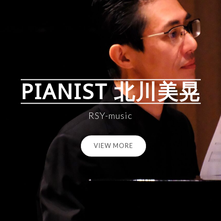
PIANIST 北川美晃
RSY-music
VIEW MORE