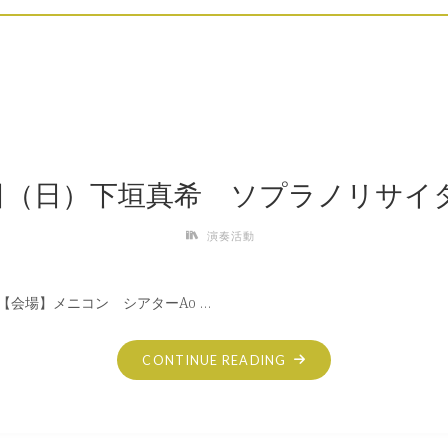
8日（日）下垣真希 ソプラノリサイタ
演奏活動
） 【会場】メニコン シアターAo …
"10
CONTINUE READING
月
18
日