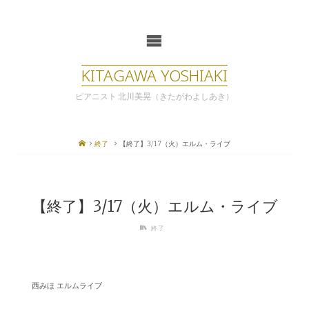
コ
ン
テ
ン
ツ
KITAGAWA YOSHIAKI
へ
ス
ピアニスト 北川美晃（きたがわよしあき）
キ
ッ
プ
ホ
終了
【終了】3/17（火）エルム・ライブ
ー
ム
【終了】3/17（火）エルム・ライブ
終了
西みほ エルムライブ