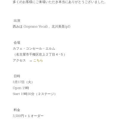
多くのお客様にご来場いただき本当にありがとうございました。
出演
西みほ (Soprano Vocal) 、北川美晃(pf)
会場
カフェ・コンセール・エルム
（名古屋市千種区吹上２丁目４−５）
アクセス →
こちら
日時
3月17日（火）
Open 19時
Start 19時30分（２ステージ）
料金
3,500円＋１オーダー