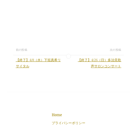
前の投稿
次の投稿
【終了】4/8（水）下垣真希リ
【終了】4/26（日）多治見歌
サイタル
声サロンコンサート
Home
プライバシーポリシー