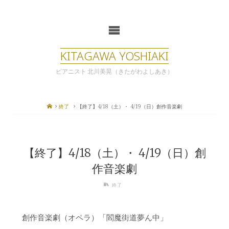
コ
ン
テ
ン
ツ
KITAGAWA YOSHIAKI
へ
ス
ピアニスト 北川美晃（きたがわよしあき）
キ
ッ
プ
ホ
終了
【終了】4/18（土）・ 4/19（日）創作音楽劇
ー
ム
【終了】4/18（土）・ 4/19（日）創
作音楽劇
終了
創作音楽劇（オペラ）「閻魔街道夢ん中」